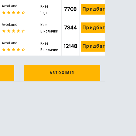
AvtoLand
Киев
7708
Придбати
1 дн.
AvtoLand
Киев
7844
Придбати
В наличии
AvtoLand
Киев
12148
Придбати
В наличии
АВТОХІМІЯ