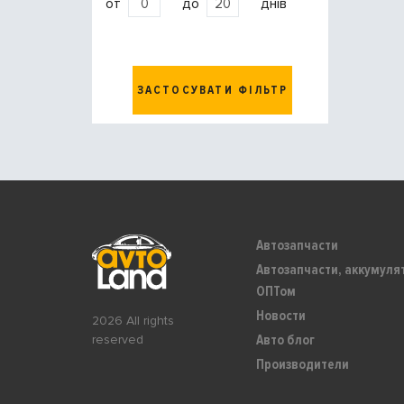
от
до
днів
ЗАСТОСУВАТИ ФІЛЬТР
Автозапчасти
Автозапчасти, аккумуля
ОПТом
Новости
2026 All rights
Авто блог
reserved
Производители