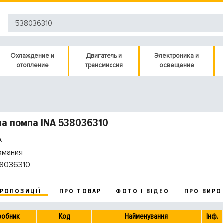
Охлаждение и
Двигатель и
Электроника и
отопление
трансмиссия
освещение
а помпа INA 538036310
A
рмания
8036310
ПРОПОЗИЦІЇ
ПРО ТОВАР
ФОТО І ВІДЕО
ПРО ВИРО
робник
Код
Найменування
Інф.