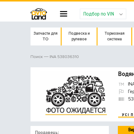
Подбор по VIN
Запчасти для
Подвеска и
Тормозная
ТО
рулевое
система
INA 538036310
Поиск
Водян
IN
Ге
53
УСІ 
Ви
Продавець: