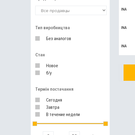
INA
Тип виробництва
INA
Без аналогов
INA
Стан
Новое
б/у
Термін постачання
Сегодня
Завтра
В течение недели