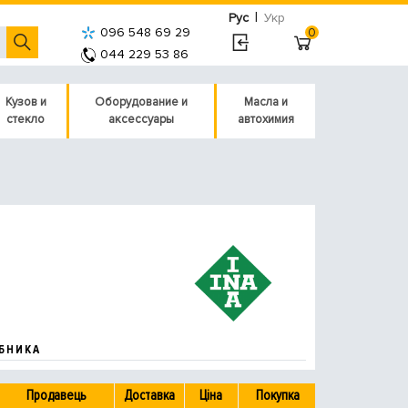
|
Рус
Укр
096 548 69 29
0
044 229 53 86
Кузов и
Оборудование и
Масла и
стекло
аксессуары
автохимия
БНИКА
Продавець
Доставка
Ціна
Покупка