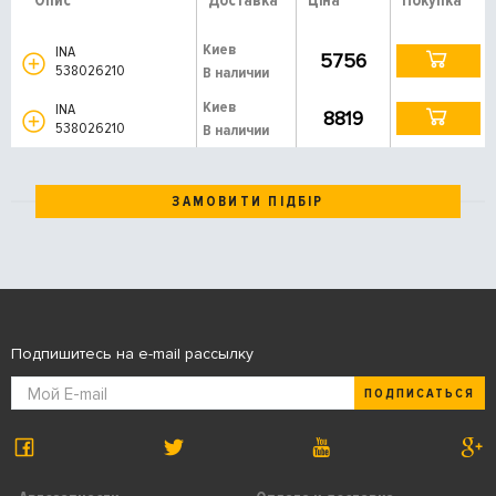
Опис
Доставка
Ціна
Покупка
Киев
INA
5756
538026210
В наличии
Киев
INA
8819
538026210
В наличии
ЗАМОВИТИ ПІДБІР
Подпишитесь на e-mail рассылку
ПОДПИСАТЬСЯ