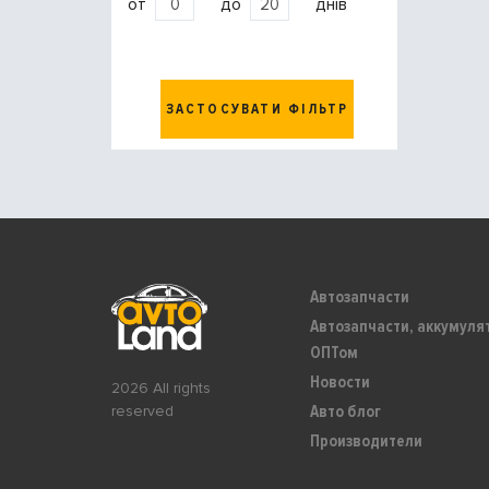
от
до
днів
ЗАСТОСУВАТИ ФІЛЬТР
Автозапчасти
Автозапчасти, аккумуля
ОПТом
Новости
2026 All rights
Авто блог
reserved
Производители