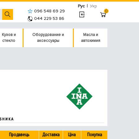
|
Рус
Укр
096 548 69 29
0
044 229 53 86
Кузов и
Оборудование и
Масла и
стекло
аксессуары
автохимия
БНИКА
Продавець
Доставка
Ціна
Покупка