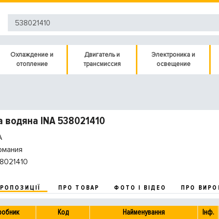
Охлаждение и
Двигатель и
Электроника и
отопление
трансмиссия
освещение
 водяна INA 538021410
A
рмания
8021410
ПРОПОЗИЦІЇ
ПРО ТОВАР
ФОТО І ВІДЕО
ПРО ВИРО
робник
Код
Найменування
Інф.