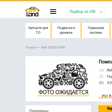
Подбор по VIN
Запчасти для
Подвеска и
Тормозная
ТО
рулевое
система
INA 538021410
Поиск
Помпа
IN
Ге
53
УСІ 
Ви
Продавець: