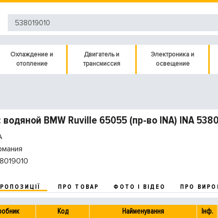
Охлаждение и
Двигатель и
Электроника и
отопление
трансмиссия
освещение
 водяной BMW Ruville 65055 (пр-во INA) INA 538
A
рмания
8019010
ПРОПОЗИЦІЇ
ПРО ТОВАР
ФОТО І ВІДЕО
ПРО ВИРО
робник
Код
Найменування
Інф.