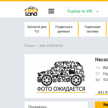
Подбор по VIN
Запчасти для
Подвеска и
Тормозная
ТО
рулевое
система
INA 538019010
Поиск
Насос
IN
Ге
53
УСІ 
Ви
Продавець: