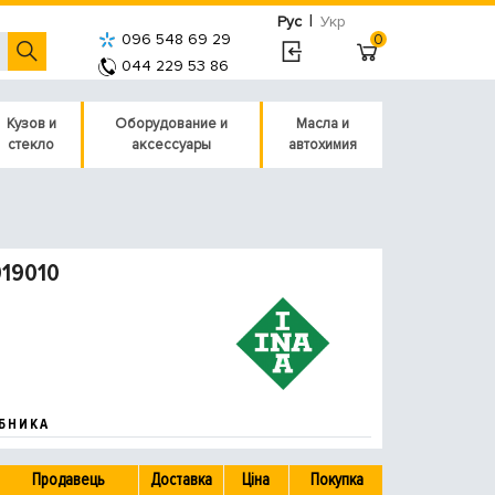
|
Рус
Укр
096 548 69 29
0
044 229 53 86
Кузов и
Оборудование и
Масла и
стекло
аксессуары
автохимия
019010
БНИКА
Продавець
Доставка
Ціна
Покупка