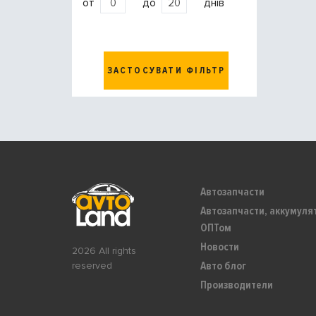
от
до
днів
ЗАСТОСУВАТИ ФІЛЬТР
Автозапчасти
Автозапчасти, аккумуля
ОПТом
Новости
2026 All rights
Авто блог
reserved
Производители