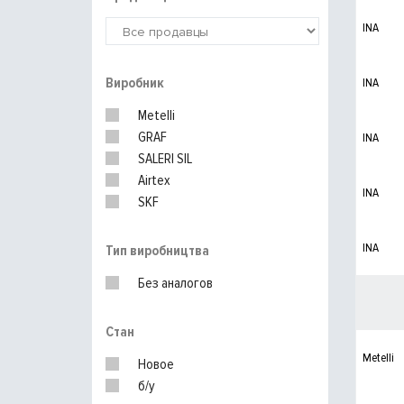
INA
Виробник
INA
Metelli
GRAF
INA
SALERI SIL
Airtex
INA
SKF
INA
Тип виробництва
Без аналогов
Стан
Metelli
Новое
б/у