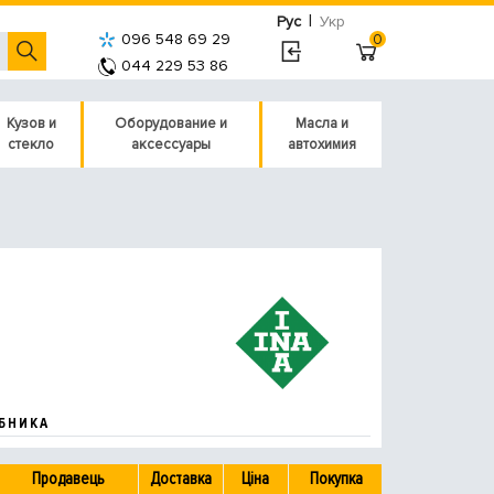
|
Рус
Укр
096 548 69 29
0
044 229 53 86
Кузов и
Оборудование и
Масла и
стекло
аксессуары
автохимия
БНИКА
Продавець
Доставка
Ціна
Покупка