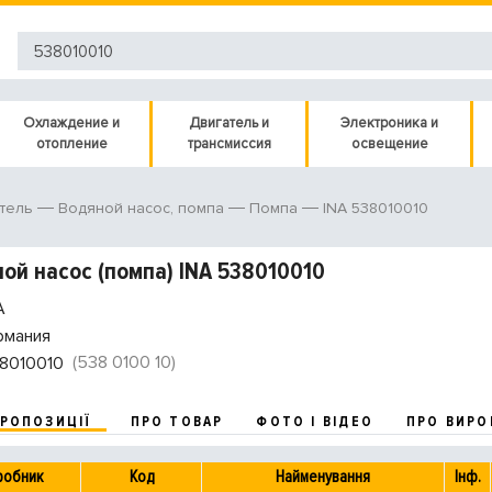
Охлаждение и
Двигатель и
Электроника и
отопление
трансмиссия
освещение
INA 538010010
тель
Водяной насос, помпа
Помпа
ой насос (помпа) INA 538010010
A
рмания
(538 0100 10)
8010010
ПРОПОЗИЦІЇ
ПРО ТОВАР
ФОТО І ВІДЕО
ПРО ВИРО
робник
Код
Найменування
Інф.