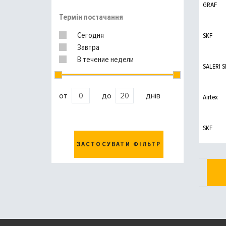
GRAF
Термін постачання
Сегодня
SKF
Завтра
В течение недели
SALERI S
от
до
днів
Airtex
SKF
ЗАСТОСУВАТИ ФІЛЬТР