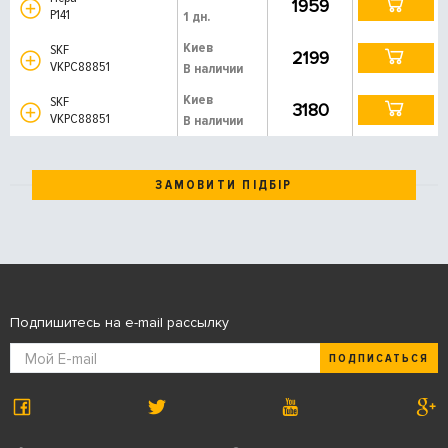
1959
P141
1 дн.
Киев
SKF
2199
VKPC88851
В наличии
Киев
SKF
3180
VKPC88851
В наличии
ЗАМОВИТИ ПІДБІР
Подпишитесь на e-mail рассылку
ПОДПИСАТЬСЯ