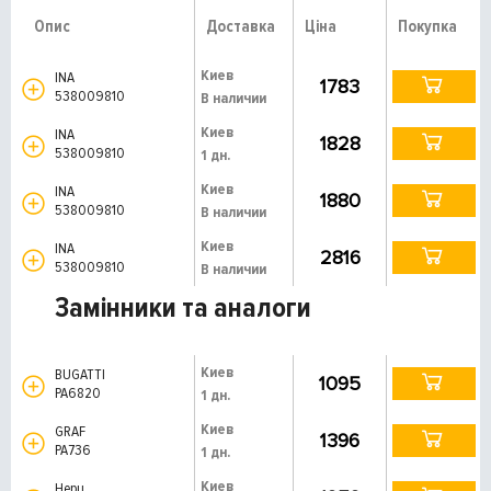
Опис
Доставка
Ціна
Покупка
Киев
INA
1783
538009810
В наличии
Киев
INA
1828
538009810
1 дн.
Киев
INA
1880
538009810
В наличии
Киев
INA
2816
538009810
В наличии
Замінники та аналоги
Киев
BUGATTI
1095
PA6820
1 дн.
Киев
GRAF
1396
PA736
1 дн.
Киев
Hepu