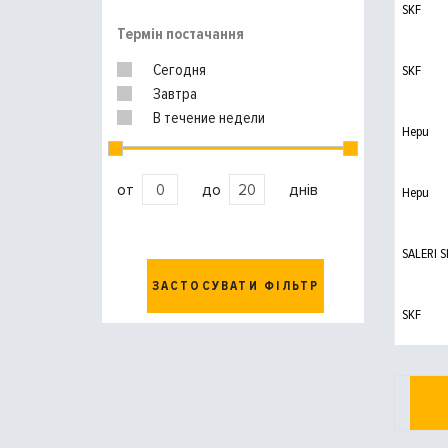
SKF
Термін постачання
Сегодня
SKF
Завтра
В течение недели
Hepu
от
до
днів
Hepu
SALERI S
ЗАСТОСУВАТИ ФІЛЬТР
SKF