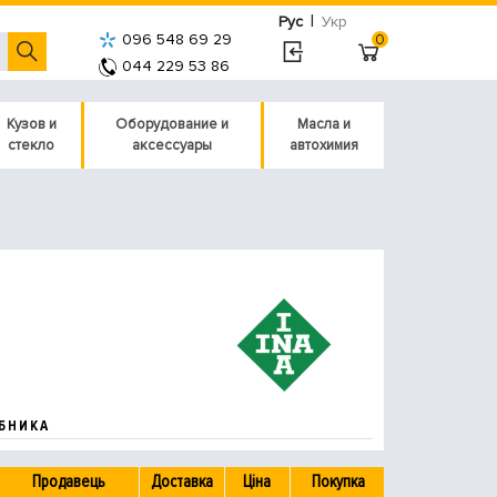
|
Рус
Укр
096 548 69 29
0
044 229 53 86
Кузов и
Оборудование и
Масла и
стекло
аксессуары
автохимия
БНИКА
Продавець
Доставка
Ціна
Покупка