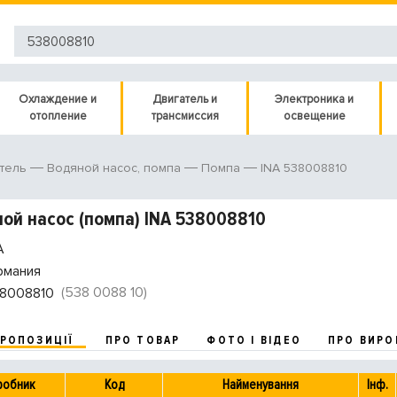
Охлаждение и
Двигатель и
Электроника и
отопление
трансмиссия
освещение
INA 538008810
тель
Водяной насос, помпа
Помпа
ой насос (помпа) INA 538008810
A
рмания
(538 0088 10)
8008810
ПРОПОЗИЦІЇ
ПРО ТОВАР
ФОТО І ВІДЕО
ПРО ВИРО
робник
Код
Найменування
Інф.