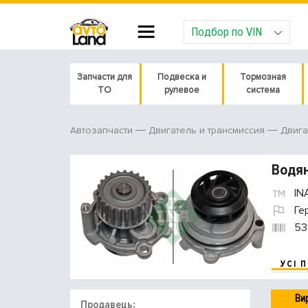
Подбор по VIN
Запчасти для
Подвеска и
Тормозная
ТО
рулевое
система
Автозапчасти
Двигатель и трансмиссия
Двига
Водян
IN
Ге
53
УСІ 
Ви
Продавець: