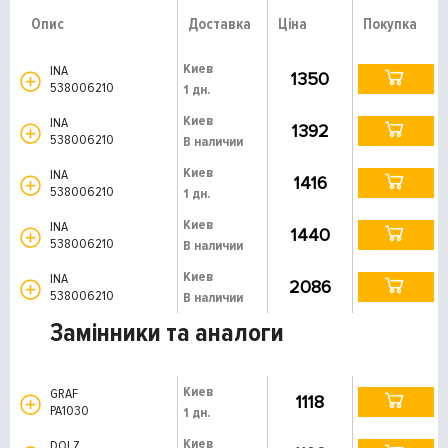
Опис
Доставка
Ціна
Покупка
Киев
INA
1350
538006210
1 дн.
Киев
INA
1392
538006210
В наличии
Киев
INA
1416
538006210
1 дн.
Киев
INA
1440
538006210
В наличии
Киев
INA
2086
538006210
В наличии
Замінники та аналоги
Киев
GRAF
1118
PA1030
1 дн.
Киев
DOLZ