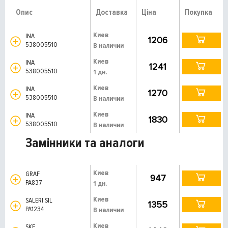
Опис
Доставка
Ціна
Покупка
Киев
INA
1206
538005510
В наличии
Киев
INA
1241
538005510
1 дн.
Киев
INA
1270
538005510
В наличии
Киев
INA
1830
538005510
В наличии
Замінники та аналоги
Киев
GRAF
947
PA837
1 дн.
Киев
SALERI SIL
1355
PA1234
В наличии
Киев
SKF