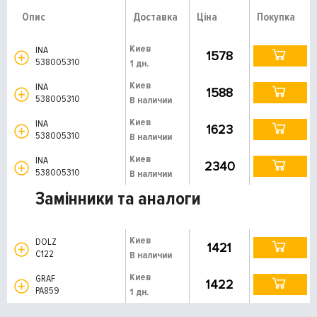
Опис
Доставка
Ціна
Покупка
Киев
INA
1578
538005310
1 дн.
Киев
INA
1588
538005310
В наличии
Киев
INA
1623
538005310
В наличии
Киев
INA
2340
538005310
В наличии
Замінники та аналоги
Киев
DOLZ
1421
C122
В наличии
Киев
GRAF
1422
PA859
1 дн.