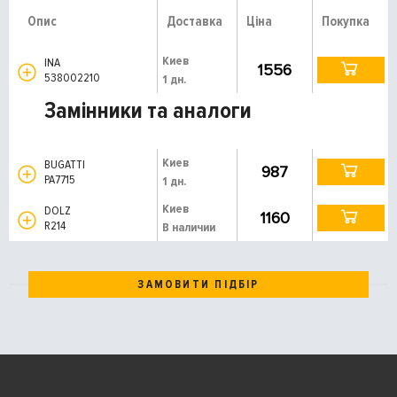
Опис
Доставка
Ціна
Покупка
Киев
INA
1556
538002210
1 дн.
Замінники та аналоги
Киев
BUGATTI
987
PA7715
1 дн.
Киев
DOLZ
1160
R214
В наличии
ЗАМОВИТИ ПІДБІР