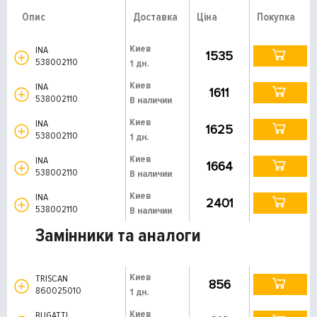
Опис
Доставка
Ціна
Покупка
Киев
INA
1535
538002110
1 дн.
Киев
INA
1611
538002110
В наличии
Киев
INA
1625
538002110
1 дн.
Киев
INA
1664
538002110
В наличии
Киев
INA
2401
538002110
В наличии
Замінники та аналоги
Киев
TRISCAN
856
860025010
1 дн.
Киев
BUGATTI