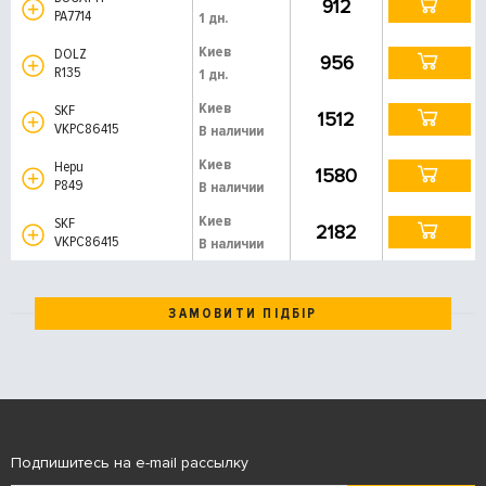
912
PA7714
1 дн.
Киев
DOLZ
956
R135
1 дн.
Киев
SKF
1512
VKPC86415
В наличии
Киев
Hepu
1580
P849
В наличии
Киев
SKF
2182
VKPC86415
В наличии
ЗАМОВИТИ ПІДБІР
Подпишитесь на e-mail рассылку