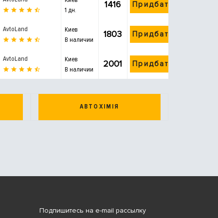
1416
Придбати
1 дн.
AvtoLand
Киев
1803
Придбати
В наличии
AvtoLand
Киев
2001
Придбати
В наличии
АВТОХІМІЯ
Подпишитесь на e-mail рассылку