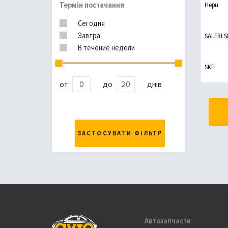
Термін постачання
Hepu
Сегодня
Завтра
SALERI S
В течение недели
SKF
от
до
днів
ЗАСТОСУВАТИ ФІЛЬТР
Автозапчасти