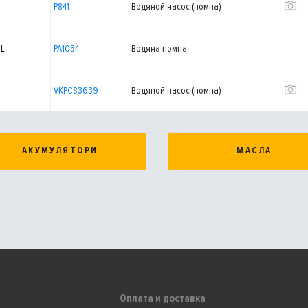
P841
Водяной насос (помпа)
IL
PA1054
Водяна помпа
VKPC83639
Водяной насос (помпа)
АКУМУЛЯТОРИ
МАСЛА
Оплата и доставка