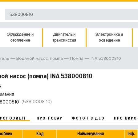
Охлаждение и
Двигатель и
Электроника и
отопление
трансмиссия
освещение
INA 538000810
тель
Водяной насос, помпа
Помпа
ой насос (помпа) INA 538000810
A
рмания
(538 0008 10)
8000810
ПРОПОЗИЦІЇ
ПРО ТОВАР
ФОТО І ВІДЕО
ПРО ВИРО
робник
Код
Найменування
Інф.