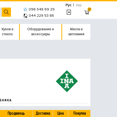
|
Рус
Укр
096 548 69 29
0
044 229 53 86
Кузов и
Оборудование и
Масла и
стекло
аксессуары
автохимия
БНИКА
Продавець
Доставка
Ціна
Покупка