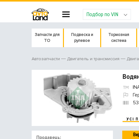
Подбор по VIN
Запчасти для
Подвеска и
Тормозная
ТО
рулевое
система
Автозапчасти
Двигатель и трансмиссия
Двига
Водян
IN
Ге
53
УСІ 
Ви
Продавець: