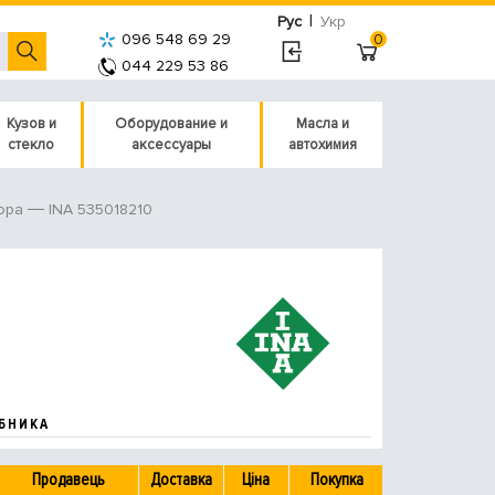
|
Рус
Укр
096 548 69 29
0
044 229 53 86
Кузов и
Оборудование и
Масла и
стекло
аксессуары
автохимия
INA 535018210
ора
БНИКА
Продавець
Доставка
Ціна
Покупка