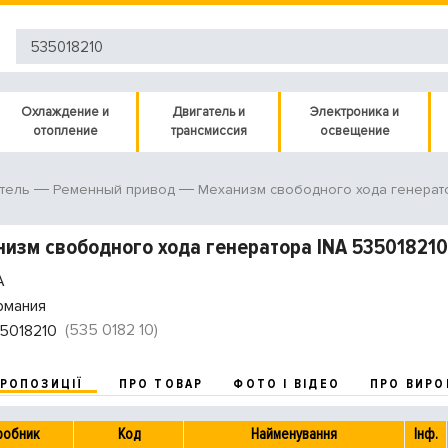
Охлаждение и
Двигатель и
Электроника и
отопление
трансмиссия
освещение
тель
Ременный привод
Механизм свободного хода генерат
изм свободного хода генератора INA 535018210
A
рмания
(535 0182 10)
5018210
ПРОПОЗИЦІЇ
ПРО ТОВАР
ФОТО І ВІДЕО
ПРО ВИРО
робник
Код
Найменування
Інф.