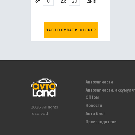
от
до
днів
ЗАСТОСУВАТИ ФІЛЬТР
Автозапчасти
Автозапчасти, аккумуля
ОПТом
Новости
2026 All rights
Авто блог
reserved
Производители