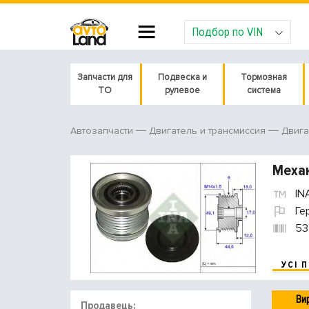
Подбор по VIN
Запчасти для
Подвеска и
Тормозная
ТО
рулевое
система
Автозапчасти
Двигатель и трансмиссия
Двига
Механ
IN
Ге
53
УСІ 
Ви
Продавець: