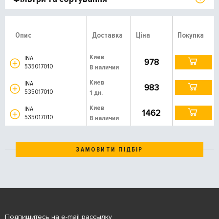
Опис
Доставка
Ціна
Покупка
Киев
INA
978
535017010
В наличии
Киев
INA
983
535017010
1 дн.
Киев
INA
1462
535017010
В наличии
ЗАМОВИТИ ПІДБІР
Подпишитесь на e-mail рассылку