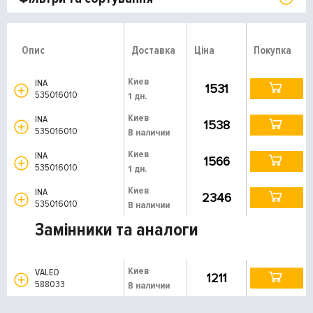
Опис
Доставка
Ціна
Покупка
Киев
INA
1531
535016010
1 дн.
Киев
INA
1538
535016010
В наличии
Киев
INA
1566
535016010
1 дн.
Киев
INA
2346
535016010
В наличии
Замінники та аналоги
Киев
VALEO
1211
588033
В наличии