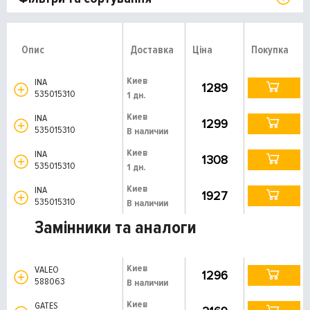
Опис
Доставка
Ціна
Покупка
Киев
INA
1289
535015310
1 дн.
Киев
INA
1299
535015310
В наличии
Киев
INA
1308
535015310
1 дн.
Киев
INA
1927
535015310
В наличии
Замінники та аналоги
Киев
VALEO
1296
588063
В наличии
Киев
GATES