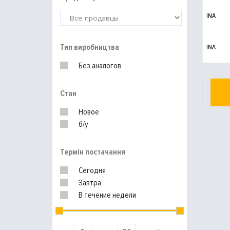
INA
Тип виробництва
INA
Без аналогов
Стан
Новое
б/у
Термін постачання
Сегодня
Завтра
В течение недели