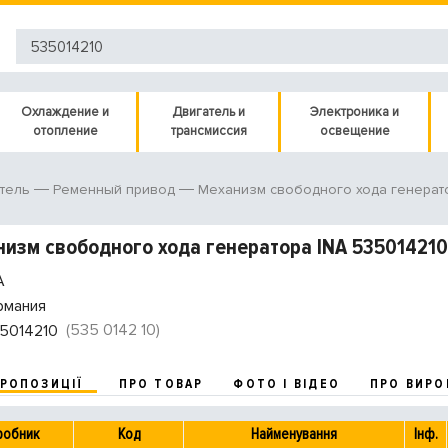
Охлаждение и
Двигатель и
Электроника и
отопление
трансмиссия
освещение
тель
Ременный привод
Механизм свободного хода генерат
изм свободного хода генератора INA 535014210
A
рмания
(535 0142 10)
5014210
ПРОПОЗИЦІЇ
ПРО ТОВАР
ФОТО І ВІДЕО
ПРО ВИРО
робник
Код
Найменування
Інф.