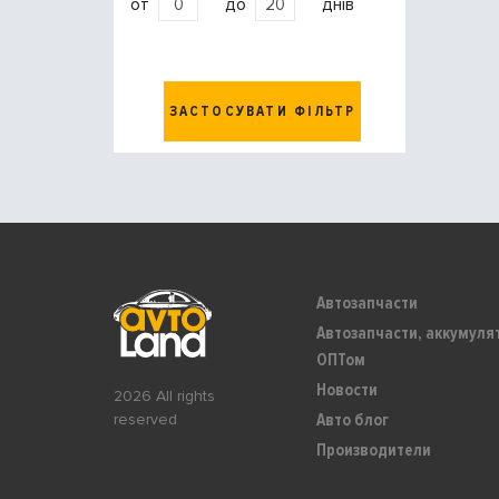
от
до
днів
ЗАСТОСУВАТИ ФІЛЬТР
Автозапчасти
Автозапчасти, аккумуля
ОПТом
Новости
2026 All rights
Авто блог
reserved
Производители