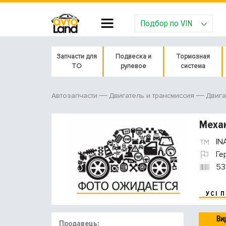
Подбор по VIN
Запчасти для
Подвеска и
Тормозная
ТО
рулевое
система
Автозапчасти
Двигатель и трансмиссия
Двига
Механ
IN
Ге
53
УСІ 
Ви
Продавець: