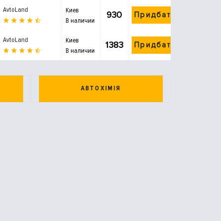
AvtoLand
Киев
930
Придбати
В наличии
AvtoLand
Киев
1383
Придбати
В наличии
АВТОХІМІЯ