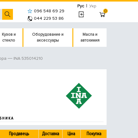
|
Рус
Укр
096 548 69 29
0
044 229 53 86
Кузов и
Оборудование и
Масла и
стекло
аксессуары
автохимия
INA 535014210
ора
БНИКА
Продавець
Доставка
Ціна
Покупка