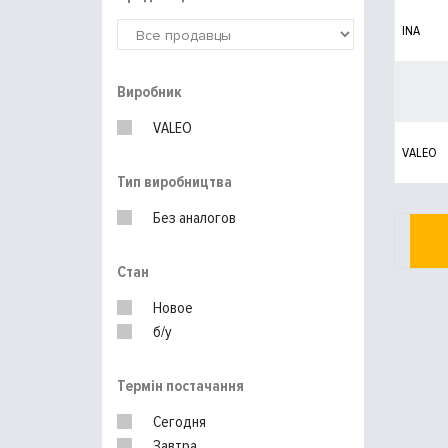
INA
Виробник
VALEO
VALEO
Тип виробництва
Без аналогов
Стан
Новое
б/у
Термін постачання
Сегодня
Завтра