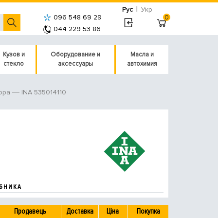
|
Рус
Укр
096 548 69 29
0
044 229 53 86
Кузов и
Оборудование и
Масла и
стекло
аксессуары
автохимия
INA 535014110
ора
БНИКА
Продавець
Доставка
Ціна
Покупка