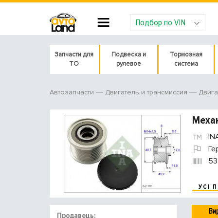
Подбор по VIN
Запчасти для
Подвеска и
Тормозная
ТО
рулевое
система
Автозапчасти
Двигатель и трансмиссия
Двига
Механ
IN
Ге
53
УСІ 
Ви
Продавець: