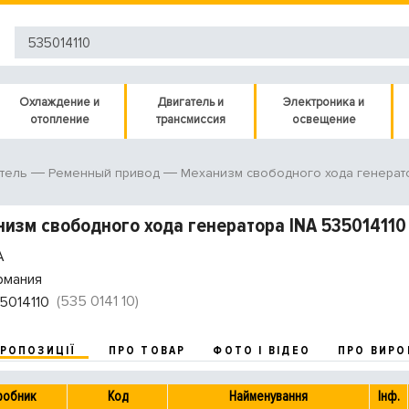
Охлаждение и
Двигатель и
Электроника и
отопление
трансмиссия
освещение
тель
Ременный привод
Механизм свободного хода генерат
изм свободного хода генератора INA 535014110
A
рмания
(535 0141 10)
5014110
ПРОПОЗИЦІЇ
ПРО ТОВАР
ФОТО І ВІДЕО
ПРО ВИРО
робник
Код
Найменування
Інф.