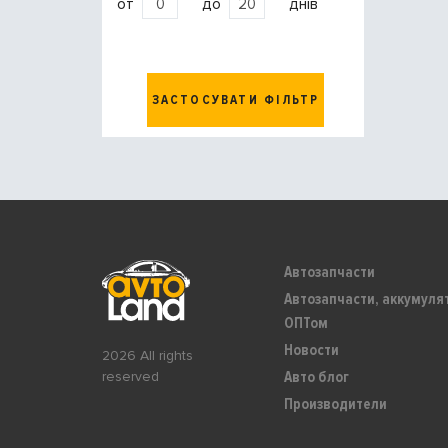
от
до
днів
ЗАСТОСУВАТИ ФІЛЬТР
Автозапчасти
Автозапчасти, аккумуля
ОПТом
Новости
2026 All rights
Авто блог
reserved
Производители