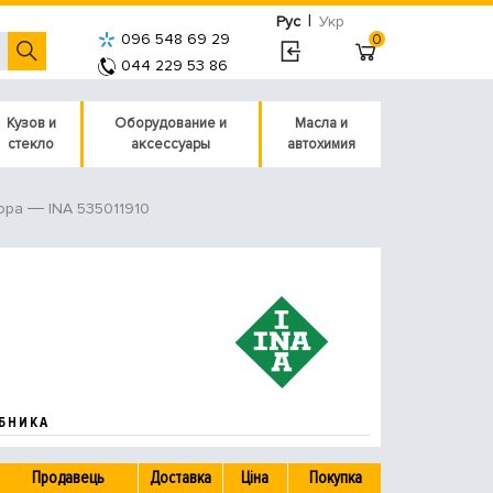
|
Рус
Укр
096 548 69 29
0
044 229 53 86
Кузов и
Оборудование и
Масла и
стекло
аксессуары
автохимия
INA 535011910
ора
БНИКА
Продавець
Доставка
Ціна
Покупка