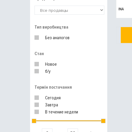
INA
Тип виробництва
Без аналогов
Стан
Новое
б/у
Термін постачання
Сегодня
Завтра
В течение недели