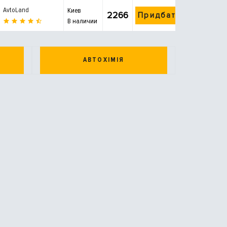
AvtoLand
Киев
2266
Придбати
В наличии
АВТОХІМІЯ