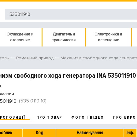
Охлаждение и
Двигатель и
Электроника и
отопление
трансмиссия
освещение
тель
Ременный привод
Механизм свободного хода генерат
изм свободного хода генератора INA 535011910
A
рмания
(535 0119 10)
5011910
ПРОПОЗИЦІЇ
ПРО ТОВАР
ФОТО І ВІДЕО
ПРО ВИРО
робник
Код
Найменування
Інф.