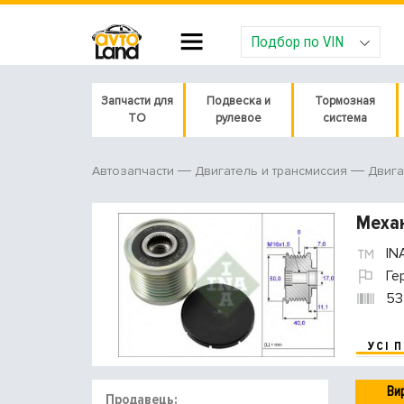
Подбор по VIN
Запчасти для
Подвеска и
Тормозная
ТО
рулевое
система
Автозапчасти
Двигатель и трансмиссия
Двига
Механ
IN
Ге
53
УСІ 
Ви
Продавець: