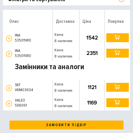
Опис
Доставка
Ціна
Покупка
Киев
INA
1542
535011410
В наличии
Киев
INA
2351
535011410
В наличии
Замінники та аналоги
Киев
SKF
1121
VKM03604
В наличии
Киев
VALEO
1169
588061
В наличии
ЗАМОВИТИ ПІДБІР