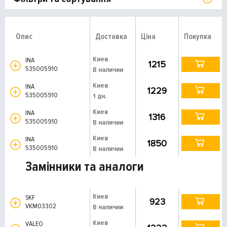
Опис
Доставка
Ціна
Покупка
Киев
INA
1215
535005910
В наличии
Киев
INA
1229
535005910
1 дн.
Киев
INA
1316
535005910
В наличии
Киев
INA
1850
535005910
В наличии
Замінники та аналоги
Киев
SKF
923
VKM03302
В наличии
Киев
VALEO