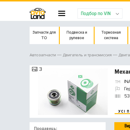
Подбор по VIN
Запчасти для
Подвеска и
Тормозная
ТО
рулевое
система
Автозапчасти
Двигатель и трансмиссия
Двига
3
Механ
IN
Ге
53
УСІ 
Ви
Продавець: