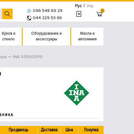
|
Рус
Укр
096 548 69 29
0
044 229 53 86
Кузов и
Оборудование и
Масла и
стекло
аксессуары
автохимия
INA 535003010
ора
0
БНИКА
Продавець
Доставка
Ціна
Покупка