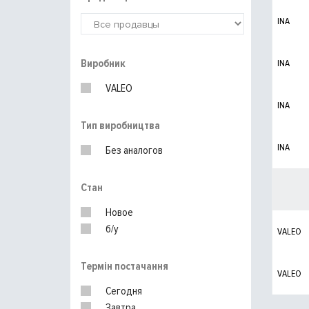
INA
Виробник
INA
VALEO
INA
Тип виробництва
INA
Без аналогов
Стан
Новое
б/у
VALEO
Термін постачання
VALEO
Сегодня
Завтра