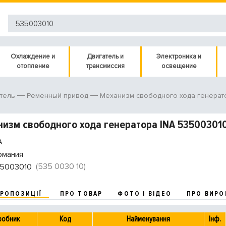
Охлаждение и
Двигатель и
Электроника и
отопление
трансмиссия
освещение
тель
Ременный привод
Механизм свободного хода генерат
изм свободного хода генератора INA 53500301
A
рмания
(535 0030 10)
5003010
ПРОПОЗИЦІЇ
ПРО ТОВАР
ФОТО І ВІДЕО
ПРО ВИРО
робник
Код
Найменування
Інф.