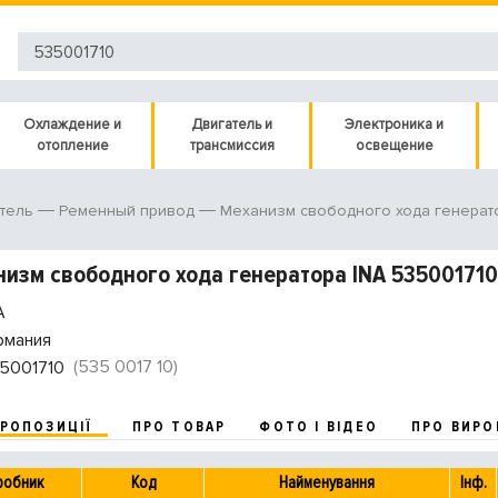
Охлаждение и
Двигатель и
Электроника и
отопление
трансмиссия
освещение
тель
Ременный привод
Механизм свободного хода генерат
изм свободного хода генератора INA 535001710
A
рмания
(535 0017 10)
5001710
ПРОПОЗИЦІЇ
ПРО ТОВАР
ФОТО І ВІДЕО
ПРО ВИРО
робник
Код
Найменування
Інф.