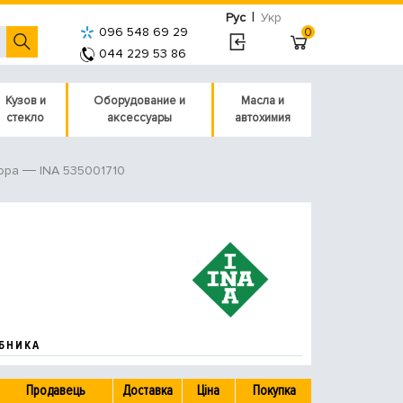
|
Рус
Укр
096 548 69 29
0
044 229 53 86
Кузов и
Оборудование и
Масла и
стекло
аксессуары
автохимия
INA 535001710
ора
БНИКА
Продавець
Доставка
Ціна
Покупка