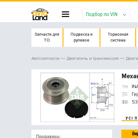
Подбор по VIN
Запчасти для
Подвеска и
Тормозная
ТО
рулевое
система
Автозапчасти
Двигатель и трансмиссия
Двига
Механ
IN
Ге
53
УСІ 
Ви
Продавець: