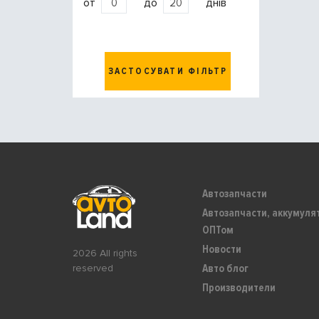
от
до
днів
ЗАСТОСУВАТИ ФІЛЬТР
Автозапчасти
Автозапчасти, аккумуля
ОПТом
Новости
2026 All rights
Авто блог
reserved
Производители