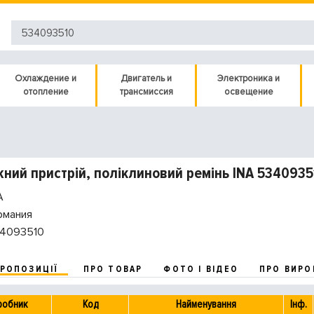
Охлаждение и
Двигатель и
Электроника и
отопление
трансмиссия
освещение
ний пристрій, поліклиновий ремінь INA 5340935
A
рмания
4093510
ПРОПОЗИЦІЇ
ПРО ТОВАР
ФОТО І ВІДЕО
ПРО ВИРО
робник
Код
Найменування
Інф.