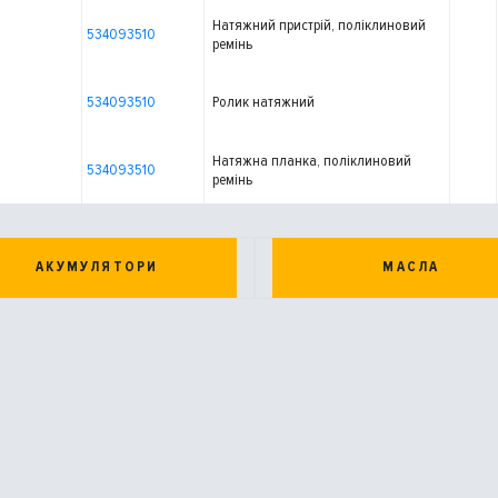
Натяжний пристрій, поліклиновий
534093510
ремінь
534093510
Ролик натяжний
Натяжна планка, поліклиновий
534093510
ремінь
АКУМУЛЯТОРИ
МАСЛА