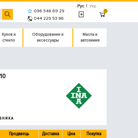
|
Рус
Укр
096 548 69 29
0
044 229 53 86
Кузов и
Оборудование и
Масла и
стекло
аксессуары
автохимия
10
БНИКА
Продавець
Доставка
Ціна
Покупка