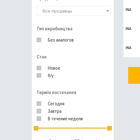
INA
Тип виробництва
INA
Без аналогов
INA
Стан
Новое
б/у
Термін постачання
Сегодня
Завтра
В течение недели