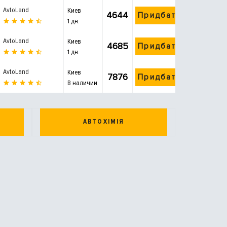
AvtoLand
Киев
4644
Придбати
1 дн.
AvtoLand
Киев
4685
Придбати
1 дн.
AvtoLand
Киев
7876
Придбати
В наличии
АВТОХІМІЯ