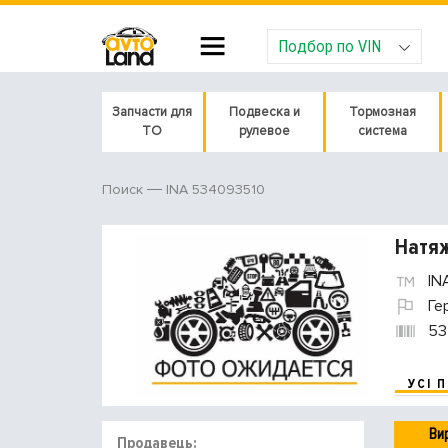
Подбор по VIN
Запчасти для
Подвеска и
Тормозная
ТО
рулевое
система
INA 534093510
Поиск
Натяж
IN
Ге
53
УСІ 
Ви
Продавець: