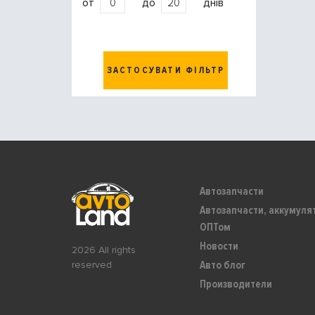
от
до
днів
ЗАСТОСУВАТИ ФІЛЬТР
Автозапчасти
Автозапчасти, аккумуля
ОПТом
Новости
2026 All rights
Авто блог
reserved
Производители