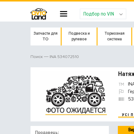
Подбор по VIN
Запчасти для
Подвеска и
Тормозная
ТО
рулевое
система
INA 534072510
Поиск
Натяж
IN
Ге
53
УСІ 
Ви
Продавець: