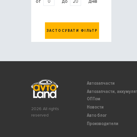
от
до
днів
ЗАСТОСУВАТИ ФІЛЬТР
Автозапчасти
Автозапчасти, аккумуля
ОПТом
Новости
2026 All rights
Авто блог
reserved
Производители