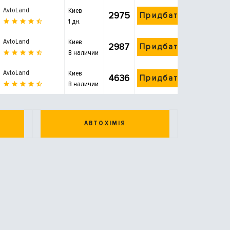
AvtoLand
Киев
2975
Придбати
1 дн.
AvtoLand
Киев
2987
Придбати
В наличии
AvtoLand
Киев
4636
Придбати
В наличии
АВТОХІМІЯ