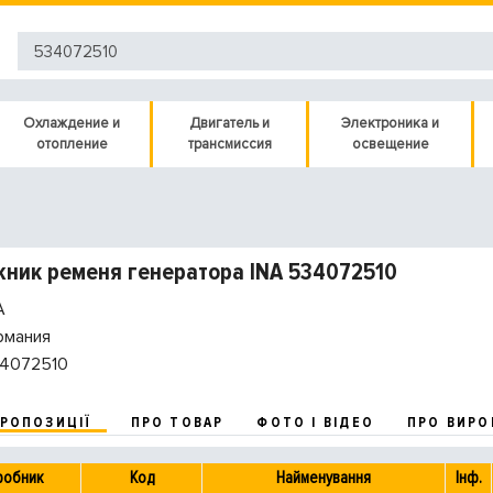
Охлаждение и
Двигатель и
Электроника и
отопление
трансмиссия
освещение
ник ременя генератора INA 534072510
A
рмания
4072510
ПРОПОЗИЦІЇ
ПРО ТОВАР
ФОТО І ВІДЕО
ПРО ВИРО
робник
Код
Найменування
Інф.