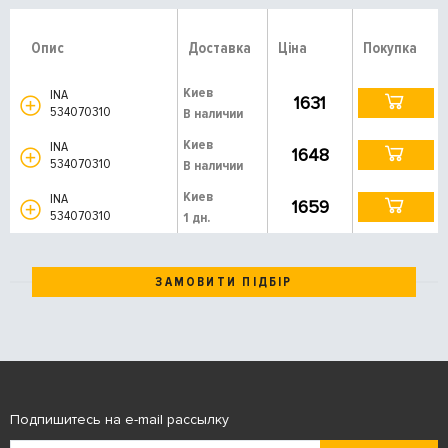
Опис
Доставка
Ціна
Покупка
Киев
INA
1631
534070310
В наличии
Киев
INA
1648
534070310
В наличии
Киев
INA
1659
534070310
1 дн.
ЗАМОВИТИ ПІДБІР
Подпишитесь на e-mail рассылку