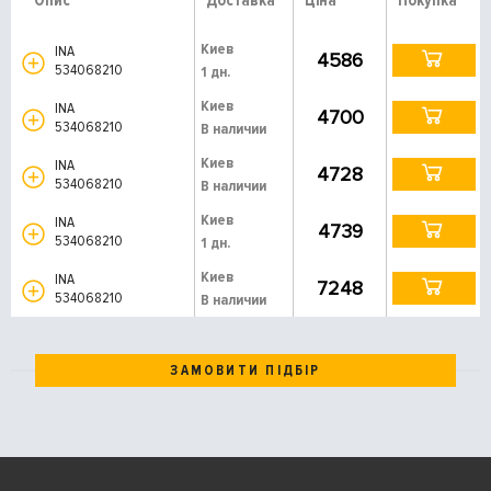
Опис
Доставка
Ціна
Покупка
Киев
INA
4586
534068210
1 дн.
Киев
INA
4700
534068210
В наличии
Киев
INA
4728
534068210
В наличии
Киев
INA
4739
534068210
1 дн.
Киев
INA
7248
534068210
В наличии
ЗАМОВИТИ ПІДБІР