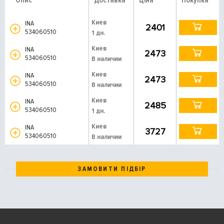
Опис
Доставка
Ціна
Покупка
Киев
INA
2401
534060510
1 дн.
Киев
INA
2473
534060510
В наличии
Киев
INA
2473
534060510
В наличии
Киев
INA
2485
534060510
1 дн.
Киев
INA
3727
534060510
В наличии
ЗАМОВИТИ ПІДБІР