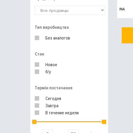
INA
Тип виробництва
Без аналогов
Стан
Новое
б/у
Термін постачання
Сегодня
Завтра
В течение недели