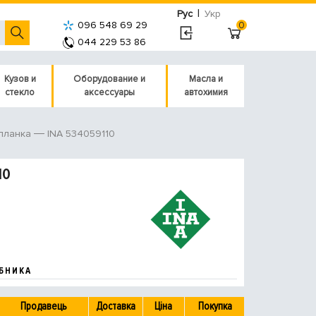
|
Рус
Укр
096 548 69 29
0
044 229 53 86
Кузов и
Оборудование и
Масла и
стекло
аксессуары
автохимия
INA 534059110
планка
10
БНИКА
Продавець
Доставка
Ціна
Покупка