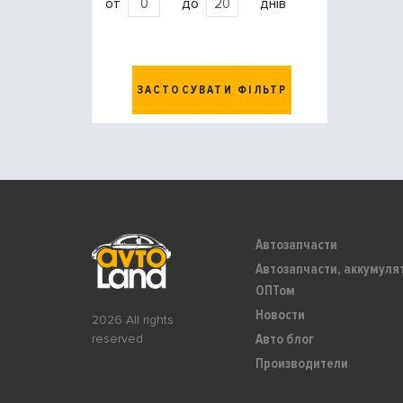
от
до
днів
ЗАСТОСУВАТИ ФІЛЬТР
Автозапчасти
Автозапчасти, аккумуля
ОПТом
Новости
2026 All rights
Авто блог
reserved
Производители