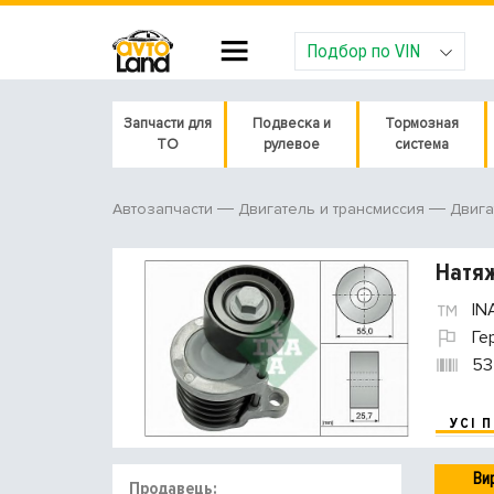
Подбор по VIN
Запчасти для
Подвеска и
Тормозная
ТО
рулевое
система
Автозапчасти
Двигатель и трансмиссия
Двига
Натяж
IN
Ге
53
УСІ 
Ви
Продавець: