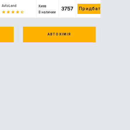
AvtoLand
Киев
3757
Придбати
В наличии
АВТОХІМІЯ