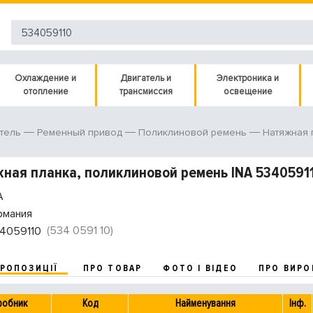
Охлаждение и
Двигатель и
Электроника и
отопление
трансмиссия
освещение
тель
Ременный привод
Поликлиновой ремень
Натяжная 
ная планка, поликлиновой ремень INA 5340591
A
рмания
(534 0591 10)
4059110
ПРОПОЗИЦІЇ
ПРО ТОВАР
ФОТО І ВІДЕО
ПРО ВИРО
робник
Код
Найменування
Інф.