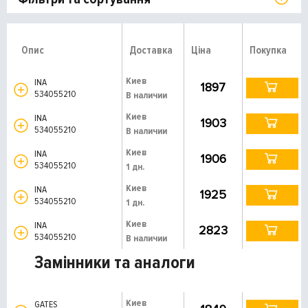
Опис
Доставка
Ціна
Покупка
Киев
INA
1897
534055210
В наличии
Киев
INA
1903
534055210
В наличии
Киев
INA
1906
534055210
1 дн.
Киев
INA
1925
534055210
1 дн.
Киев
INA
2823
534055210
В наличии
Замінники та аналоги
Киев
GATES