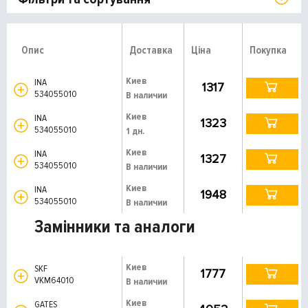
Опис
Доставка
Ціна
Покупка
Киев
INA
1317
534055010
В наличии
Киев
INA
1323
534055010
1 дн.
Киев
INA
1327
534055010
В наличии
Киев
INA
1948
534055010
В наличии
Замінники та аналоги
Киев
SKF
1777
VKM64010
В наличии
Киев
GATES