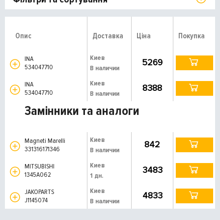
Опис
Доставка
Ціна
Покупка
Киев
INA
5269
534047710
В наличии
Киев
INA
8388
534047710
В наличии
Замінники та аналоги
Киев
Magneti Marelli
842
331316171346
В наличии
Киев
MITSUBISHI
3483
1345A062
1 дн.
Киев
JAKOPARTS
4833
J1145074
В наличии