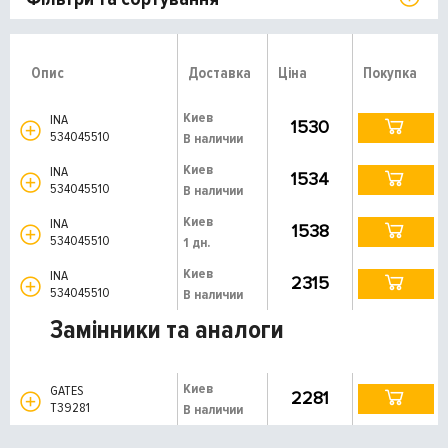
Опис
Доставка
Ціна
Покупка
Киев
INA
1530
534045510
В наличии
Киев
INA
1534
534045510
В наличии
Киев
INA
1538
534045510
1 дн.
Киев
INA
2315
534045510
В наличии
Замінники та аналоги
Киев
GATES
2281
T39281
В наличии