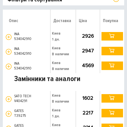
Опис
Доставка
Ціна
Покупка
Киев
INA
2926
534042910
1 дн.
Киев
INA
2947
534042910
В наличии
Киев
INA
4569
534042910
В наличии
Замінники та аналоги
Киев
SATO TECH
1602
V404291
В наличии
Киев
GATES
2217
T39275
1 дн.
Киев
GATES