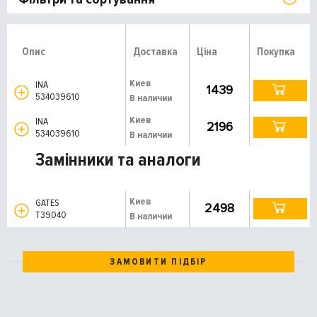
Опис
Доставка
Ціна
Покупка
Киев
INA
1439
534039610
В наличии
Киев
INA
2196
534039610
В наличии
Замінники та аналоги
Киев
GATES
2498
T39040
В наличии
ЗАМОВИТИ ПІДБІР