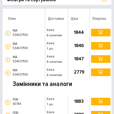
Опис
Доставка
Ціна
Покупка
Киев
INA
1844
534037510
В наличии
Киев
INA
1846
534037510
1 дн.
Киев
INA
1847
534037510
В наличии
Киев
INA
2779
534037510
В наличии
Замінники та аналоги
Киев
FEBI
1883
43784
1 дн.
Киев
FEBI