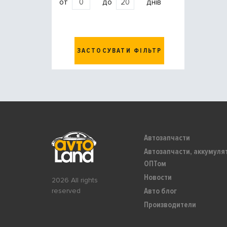
от
до
днів
ЗАСТОСУВАТИ ФІЛЬТР
Автозапчасти
Автозапчасти, аккумуля
ОПТом
Новости
2026 All rights
Авто блог
reserved
Производители