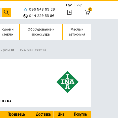
|
Рус
Укр
096 548 69 29
0
044 229 53 86
Кузов и
Оборудование и
Масла и
стекло
аксессуары
автохимия
INA 534034510
ь ремня
БНИКА
Продавець
Доставка
Ціна
Покупка