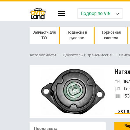
Подбор по VIN
Запчасти для
Подвеска и
Тормозная
ТО
рулевое
система
Автозапчасти
Двигатель и трансмиссия
Двига
Натяж
IN
Ге
53
УСІ 
Ви
Продавець: