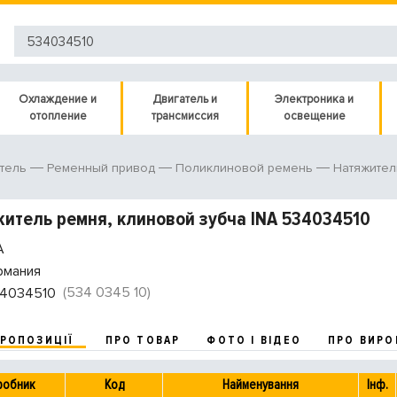
Охлаждение и
Двигатель и
Электроника и
отопление
трансмиссия
освещение
тель
Ременный привод
Поликлиновой ремень
Натяжител
итель ремня, клиновой зубча INA 534034510
A
рмания
(534 0345 10)
4034510
ПРОПОЗИЦІЇ
ПРО ТОВАР
ФОТО І ВІДЕО
ПРО ВИРО
робник
Код
Найменування
Інф.