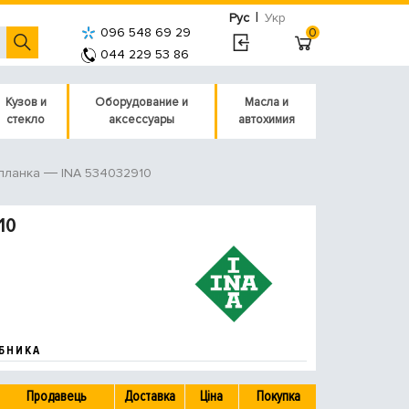
|
Рус
Укр
096 548 69 29
0
044 229 53 86
Кузов и
Оборудование и
Масла и
стекло
аксессуары
автохимия
INA 534032910
планка
10
БНИКА
Продавець
Доставка
Ціна
Покупка