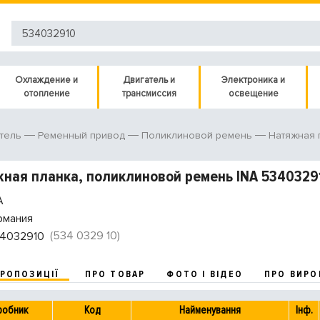
Охлаждение и
Двигатель и
Электроника и
отопление
трансмиссия
освещение
тель
Ременный привод
Поликлиновой ремень
Натяжная 
ная планка, поликлиновой ремень INA 5340329
A
рмания
(534 0329 10)
4032910
ПРОПОЗИЦІЇ
ПРО ТОВАР
ФОТО І ВІДЕО
ПРО ВИРО
робник
Код
Найменування
Інф.