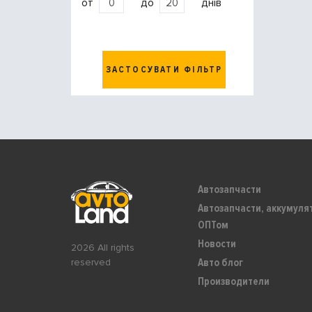
от
до
днів
ЗАСТОСУВАТИ ФІЛЬТР
Автозапчасти
Автозапчасти, аккумуля
ОПТом
Новости
2026 All rights
Авто блог
reserved
Производители