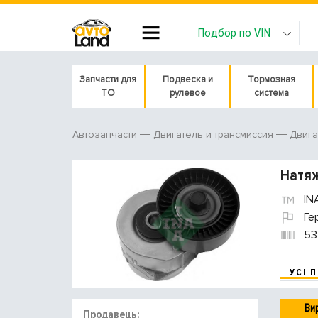
Подбор по VIN
Запчасти для
Подвеска и
Тормозная
ТО
рулевое
система
Автозапчасти
Двигатель и трансмиссия
Двига
Натяж
IN
Ге
53
УСІ 
Ви
Продавець: