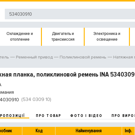
Охлаждение и
Двигатель и
Электроника и
отопление
трансмиссия
освещение
тель
Ременный привод
Поликлиновой ремень
Натяжная 
ная планка, поликлиновой ремень INA 5340309
A
рмания
(534 0309 10)
4030910
ПРОПОЗИЦІЇ
ПРО ТОВАР
ФОТО І ВІДЕО
ПРО ВИРО
робник
Код
Найменування
Інф.