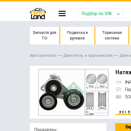
Подбор по VIN
Запчасти для
Подвеска и
Тормозная
ТО
рулевое
система
Автозапчасти
Двигатель и трансмиссия
Двига
Натяж
IN
Ге
53
УСІ 
Ви
Продавець: