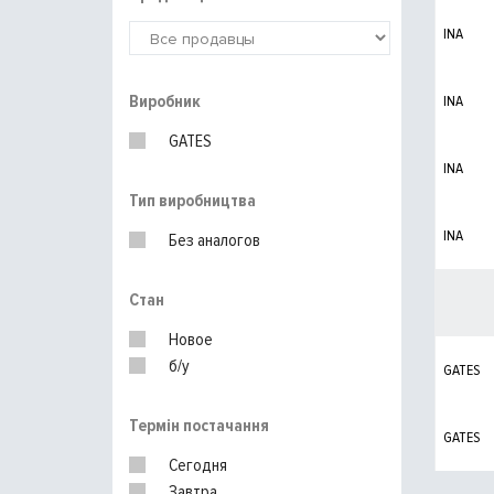
INA
Виробник
INA
GATES
INA
Тип виробництва
INA
Без аналогов
Стан
Новое
б/у
GATES
Термін постачання
GATES
Сегодня
Завтра