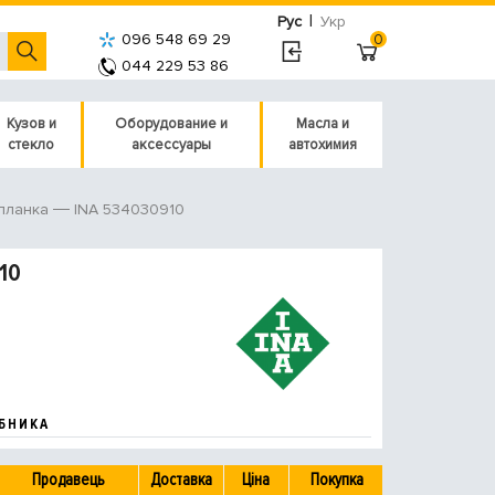
|
Рус
Укр
096 548 69 29
0
044 229 53 86
Кузов и
Оборудование и
Масла и
стекло
аксессуары
автохимия
INA 534030910
планка
10
БНИКА
Продавець
Доставка
Ціна
Покупка