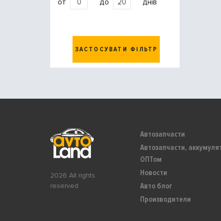
от
до
днів
ЗАСТОСУВАТИ ФІЛЬТР
Автозапчасти
Автозапчасти, аккумуля
ОПТом
Новости
2026 All rights
Авто блог
reserved
Производители