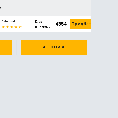
и
AvtoLand
Киев
4354
Придбати
В наличии
АВТОХІМІЯ