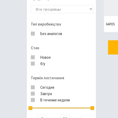
Тип виробництва
GATES
Без аналогов
Стан
Новое
б/у
Термін постачання
Сегодня
Завтра
В течение недели