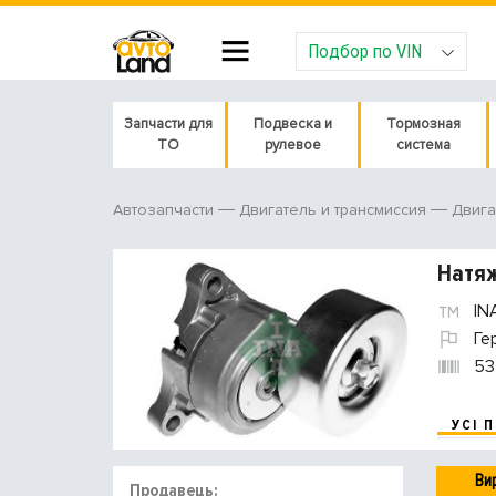
Подбор по VIN
Запчасти для
Подвеска и
Тормозная
ТО
рулевое
система
Автозапчасти
Двигатель и трансмиссия
Двига
Натяж
IN
Ге
53
УСІ 
Ви
Продавець: