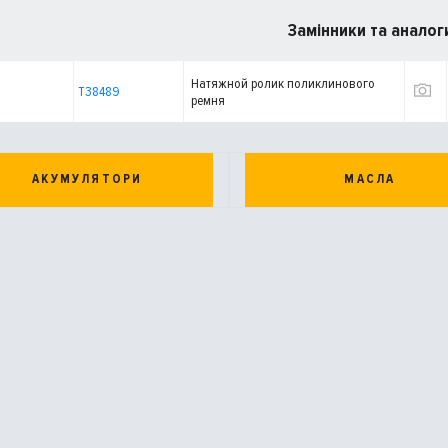
Замінники та аналог
Натяжной ролик поликлинового
T38489
ремня
АКУМУЛЯТОРИ
МАСЛА