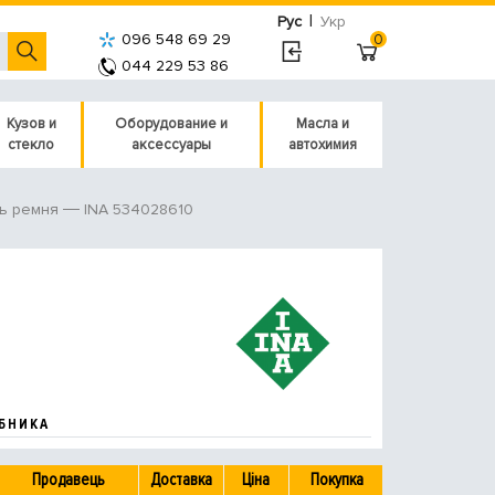
|
Рус
Укр
096 548 69 29
0
044 229 53 86
Кузов и
Оборудование и
Масла и
стекло
аксессуары
автохимия
INA 534028610
ь ремня
БНИКА
Продавець
Доставка
Ціна
Покупка