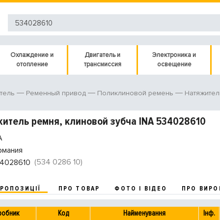
Охлаждение и
Двигатель и
Электроника и
отопление
трансмиссия
освещение
тель
Ременный привод
Поликлиновой ремень
Натяжител
итель ремня, клиновой зубча INA 534028610
A
рмания
(534 0286 10)
4028610
ПРОПОЗИЦІЇ
ПРО ТОВАР
ФОТО І ВІДЕО
ПРО ВИРО
робник
Код
Найменування
Інф.