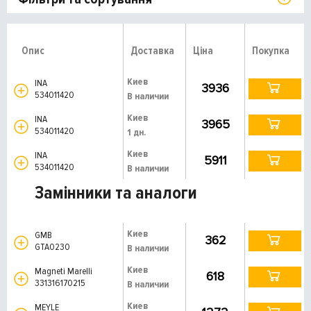
Опис
Доставка
Ціна
Покупка
Киев
INA
3936
534011420
В наличии
Киев
INA
3965
534011420
1 дн.
Киев
INA
5911
534011420
В наличии
Замінники та аналоги
Киев
GMB
362
GTA0230
В наличии
Киев
Magneti Marelli
618
331316170215
В наличии
Киев
MEYLE