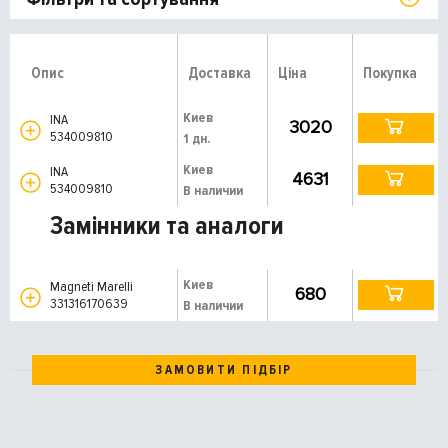
Опис
Доставка
Ціна
Покупка
Киев
INA
3020
534009810
1 дн.
Киев
INA
4631
534009810
В наличии
Замінники та аналоги
Киев
Magneti Marelli
680
331316170639
В наличии
ЗАМОВИТИ ПІДБІР