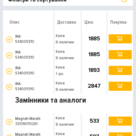
Опис
Доставка
Ціна
Покупка
Киев
INA
1885
534005910
В наличии
Киев
INA
1885
534005910
В наличии
Киев
INA
1893
534005910
1 дн.
Киев
INA
2847
534005910
В наличии
Замінники та аналоги
Киев
Magneti Marelli
533
331316170261
В наличии
Киев
Magneti Marelli