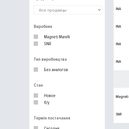
INA
Виробник
INA
Magneti Marelli
SNR
INA
Тип виробництва
INA
Без аналогов
Стан
Новое
Magneti 
б/у
SNR
Термін постачання
Сегодня