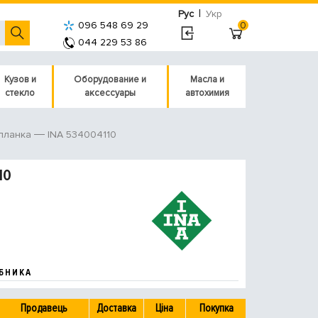
|
Рус
Укр
096 548 69 29
0
044 229 53 86
Кузов и
Оборудование и
Масла и
стекло
аксессуары
автохимия
INA 534004110
планка
10
БНИКА
Продавець
Доставка
Ціна
Покупка