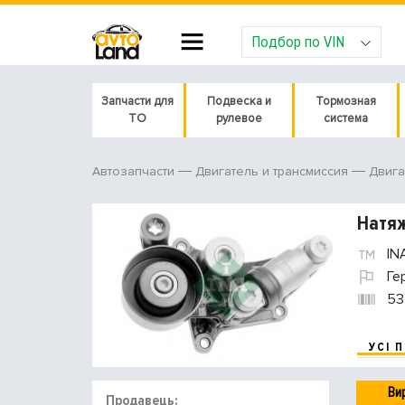
Подбор по VIN
Запчасти для
Подвеска и
Тормозная
ТО
рулевое
система
Автозапчасти
Двигатель и трансмиссия
Двига
Натяж
IN
Ге
53
УСІ 
Ви
Продавець: