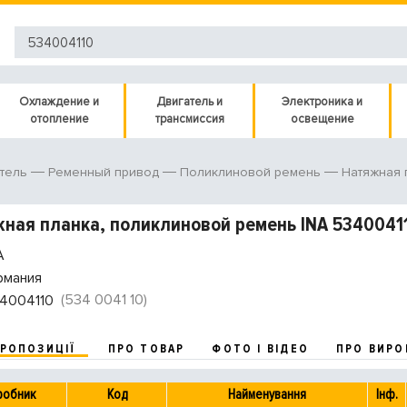
Охлаждение и
Двигатель и
Электроника и
отопление
трансмиссия
освещение
тель
Ременный привод
Поликлиновой ремень
Натяжная 
ная планка, поликлиновой ремень INA 5340041
A
рмания
(534 0041 10)
4004110
ПРОПОЗИЦІЇ
ПРО ТОВАР
ФОТО І ВІДЕО
ПРО ВИРО
робник
Код
Найменування
Інф.