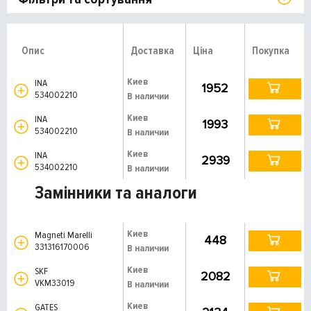
Опис
Доставка
Ціна
Покупка
Киев
INA
1952
534002210
В наличии
Киев
INA
1993
534002210
В наличии
Киев
INA
2939
534002210
В наличии
Замінники та аналоги
Киев
Magneti Marelli
448
331316170006
В наличии
Киев
SKF
2082
VKM33019
В наличии
Киев
GATES