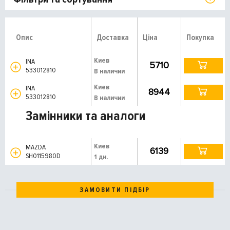
Опис
Доставка
Ціна
Покупка
Киев
INA
5710
533012810
В наличии
Киев
INA
8944
533012810
В наличии
Замінники та аналоги
Киев
MAZDA
6139
SH0115980D
1 дн.
ЗАМОВИТИ ПІДБІР