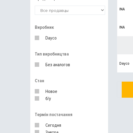
INA
Виробник
INA
Dayco
Тип виробництва
Dayco
Без аналогов
Стан
Новое
б/у
Термін постачання
Сегодня
Завтра