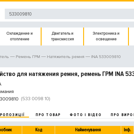
Охлаждение и
Двигатель и
Электроника и
отопление
трансмиссия
освещение
INA 533009810
тель
Ремень ГРМ
Натяжитель ремня
йство для натяжения ремня, ремень ГРМ INA 53
A
рмания
(533 0098 10)
3009810
ПРОПОЗИЦІЇ
ПРО ТОВАР
ФОТО І ВІДЕО
ПРО ВИРО
робник
Код
Найменування
Інф.