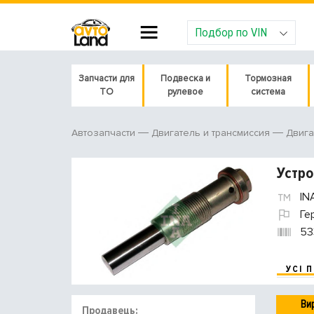
Подбор по VIN
Запчасти для
Подвеска и
Тормозная
ТО
рулевое
система
Автозапчасти
Двигатель и трансмиссия
Двига
Устро
IN
Ге
53
УСІ 
Ви
Продавець: