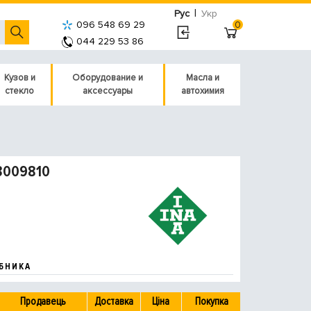
|
Рус
Укр
096 548 69 29
0
044 229 53 86
Кузов и
Оборудование и
Масла и
стекло
аксессуары
автохимия
3009810
БНИКА
Продавець
Доставка
Ціна
Покупка