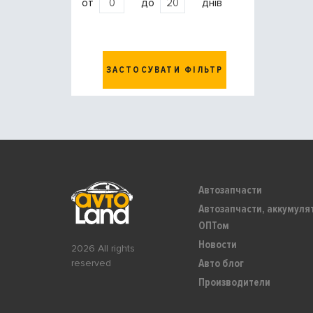
от
до
днів
ЗАСТОСУВАТИ ФІЛЬТР
Автозапчасти
Автозапчасти, аккумуля
ОПТом
Новости
2026 All rights
Авто блог
reserved
Производители