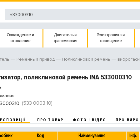
Охлаждение и
Двигатель и
Электроника и
отопление
трансмиссия
освещение
тель
Ременный привод
Поликлиновой ремень
виброгаси
изатор, поликлиновой ремень INA 533000310
A
рмания
(533 0003 10)
3000310
ПРОПОЗИЦІЇ
ПРО ТОВАР
ФОТО І ВІДЕО
ПРО ВИРО
робник
Код
Найменування
Інф.