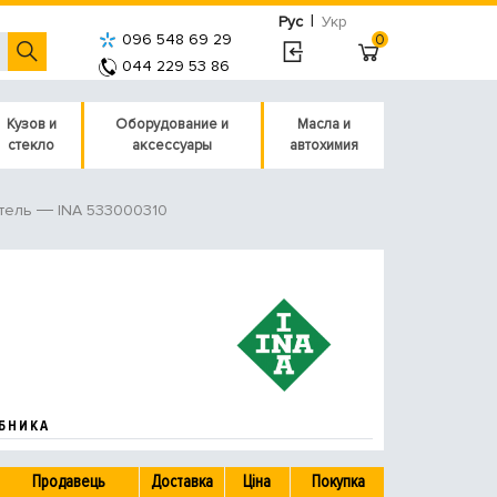
|
Рус
Укр
096 548 69 29
0
044 229 53 86
Кузов и
Оборудование и
Масла и
стекло
аксессуары
автохимия
INA 533000310
тель
БНИКА
Продавець
Доставка
Ціна
Покупка