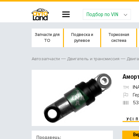
Подбор по VIN
Запчасти для
Подвеска и
Тормозная
ТО
рулевое
система
Автозапчасти
Двигатель и трансмиссия
Двига
Аморт
IN
Ге
53
УСІ 
Ви
Продавець: