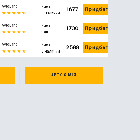
AvtoLand
Киев
1677
Придбати
В наличии
AvtoLand
Киев
1700
Придбати
1 дн.
AvtoLand
Киев
2588
Придбати
В наличии
АВТОХІМІЯ