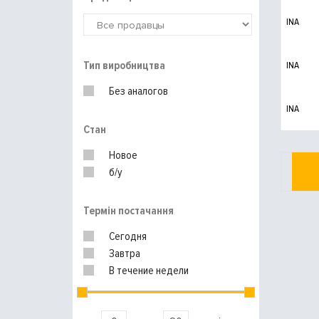
INA
Тип виробництва
INA
Без аналогов
INA
Стан
Новое
б/у
Термін постачання
Сегодня
Завтра
В течение недели