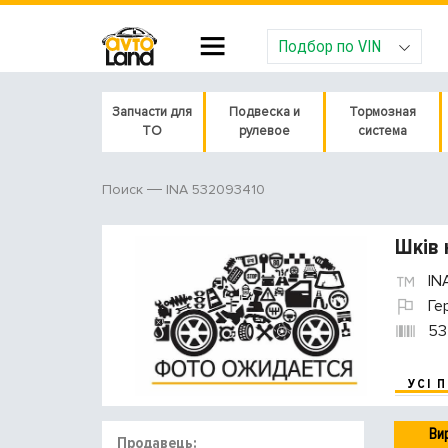
Подбор по VIN
Запчасти для
Подвеска и
Тормозная
ТО
рулевое
система
INA 532093410
Поиск
Шків 
IN
Ге
53
УСІ 
Ви
Продавець: