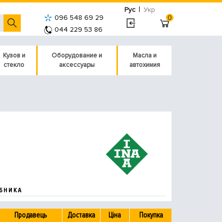
|
Рус
Укр
096 548 69 29
0
044 229 53 86
Кузов и
Оборудование и
Масла и
стекло
аксессуары
автохимия
БНИКА
Продавець
Доставка
Ціна
Покупка