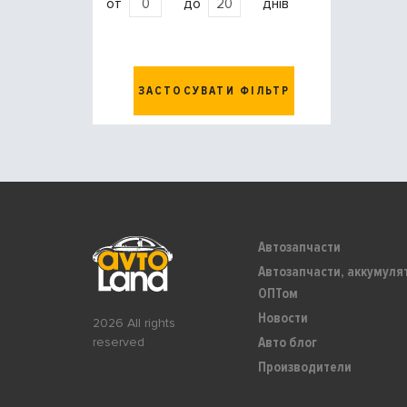
от
до
днів
ЗАСТОСУВАТИ ФІЛЬТР
Автозапчасти
Автозапчасти, аккумуля
ОПТом
Новости
2026 All rights
Авто блог
reserved
Производители