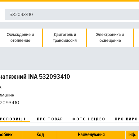
Охлаждение и
Двигатель и
Электроника и
отопление
трансмиссия
освещение
натяжний INA 532093410
A
рмания
2093410
ПРОПОЗИЦІЇ
ПРО ТОВАР
ФОТО І ВІДЕО
ПРО ВИРО
робник
Код
Найменування
Інф.